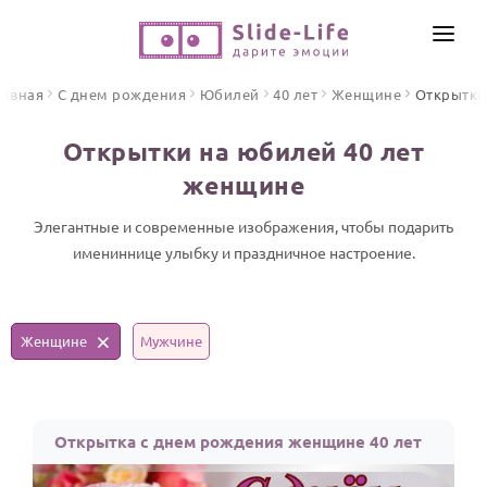
СОЗДАТЬ ВИДЕО
лавная
С днем рождения
Юбилей
40 лет
Женщине
Открытки
КАТАЛОГ
Открытки на юбилей 40 лет
ИНСТРУМЕНТЫ
женщине
ПО ФОРМАТУ
ТЕКСТЫ И ИДЕИ
Видео поздравления
Элегантные и современные изображения, чтобы подарить
имениннице улыбку и праздничное настроение.
Песни поздравления
ЦЕНЫ
Открытки
ОТЗЫВЫ
Стихи и тексты
Женщине
Мужчине
ПРАЗДНИКИ
С Днем рождения
Открытка с днем рождения женщине 40 лет
Юбилей
Свадьба