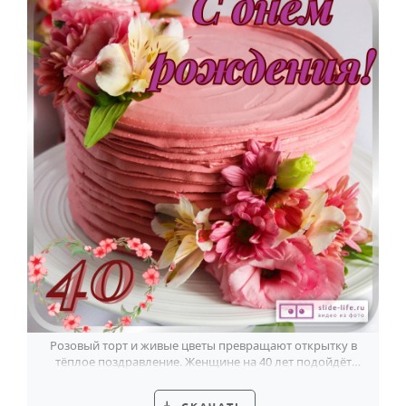
HOT
Выпускной
Календарь праздников
КОМУ
Женщине
Мужчине
Маме
Папе
Детям
Все родственники
ПЕРСОНАЛЬНЫЕ
Розовый торт и живые цветы превращают открытку в
Пожелания
тёплое поздравление. Женщине на 40 лет подойдёт
этот мягкий флористический сюжет.
По именам