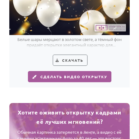
Белые шары мерцают в золотом свете, а тёмный фон
придаёт открытке элегантный характер для
поздравления женщины с 40-летием.
СКАЧАТЬ
СДЕЛАТЬ ВИДЕО ОТКРЫТКУ
Хотите оживить открытку кадрами
её лучших мгновений?
Обычная картинка затеряется в ленте, а видео с её
самыми эстетичными фото за 40 лет — это восторг.