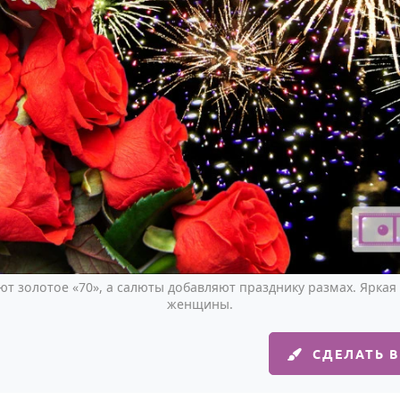
т золотое «70», а салюты добавляют празднику размах. Яркая 
женщины.
СДЕЛАТЬ 