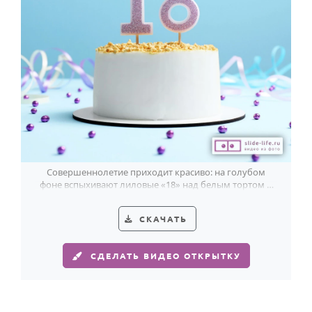
Совершеннолетие приходит красиво: на голубом
фоне вспыхивают лиловые «18» над белым тортом и
россыпью фиолетовых бусин.
СКАЧАТЬ
СДЕЛАТЬ ВИДЕО ОТКРЫТКУ