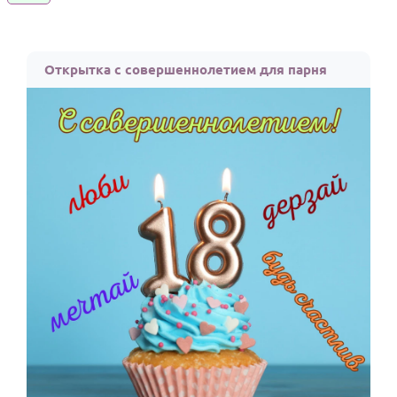
Годовщина свадьбы
Календарь праздников
Открытка с совершеннолетием для парня
КОМУ
Женщине
Мужчине
Маме
Папе
Детям
Все родственники
ПЕРСОНАЛЬНЫЕ
Пожелания
По именам