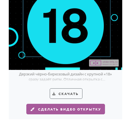
Дерзкий чёрно-бирюзовый дизайн с крупной «18»
сразу задаёт ритм. Отличная открытка с
совершеннолетием парню.
СКАЧАТЬ
СДЕЛАТЬ ВИДЕО ОТКРЫТКУ