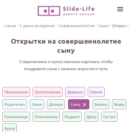
СОЗДАТЬ ВИДЕО
Главная
С днем рождения
Совершеннолетие
Сыну
Открытки
КАТАЛОГ
Открытки на совершеннолетие
ИНСТРУМЕНТЫ
сыну
ПО ФОРМАТУ
ТЕКСТЫ И ИДЕИ
Видео поздравления
Современные и мужественные картинки, чтобы
поздравить сына с началом взрослого пути.
Песни поздравления
ЦЕНЫ
Открытки
ОТЗЫВЫ
Стихи и тексты
Прикольные
Трогательные
Девушке
Парню
ПРАЗДНИКИ
Родителям
Маме
Дочери
Сыну
Внучке
Внуку
С Днем рождения
Племяннице
Племяннику
Подруге
Другу
Сестре
Юбилей
Брату
Свадьба