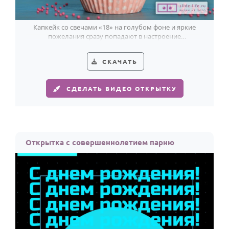
По годам
Капкейк со свечами «18» на голубом фоне и яркие
пожелания сразу попадают в настроение
совершеннолетия парня.
СКАЧАТЬ
СДЕЛАТЬ ВИДЕО ОТКРЫТКУ
Открытка с совершеннолетием парню