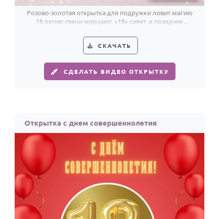
Розово-золотая открытка для подружки ловит магию
18-летия: свечи мерцают, «18» сияет, и праздник
кажется сказочным.
СКАЧАТЬ
СДЕЛАТЬ ВИДЕО ОТКРЫТКУ
Открытка с днем совершеннолетия