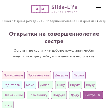
СОЗДАТЬ ВИДЕО
лавная
С днем рождения
Совершеннолетие
Открытки
Сестр
КАТАЛОГ
Открытки на совершеннолетие
ИНСТРУМЕНТЫ
сестре
ПО ФОРМАТУ
ТЕКСТЫ И ИДЕИ
Видео поздравления
Эстетичные картинки и добрые пожелания, чтобы
подарить сестре улыбку и праздничное настроение.
Песни поздравления
ЦЕНЫ
Открытки
ОТЗЫВЫ
Стихи и тексты
Прикольные
Трогательные
Девушке
Парню
ПРАЗДНИКИ
Родителям
Маме
Дочери
Сыну
Внучке
Внуку
С Днем рождения
Племяннице
Племяннику
Подруге
Другу
Сестре
Юбилей
Брату
Свадьба