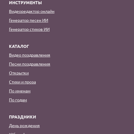
ИНСТРУМЕНТЫ
Видеоредактор онлайн
Генератор песен ИИ
Генератор стихов ИИ
КАТАЛОГ
Видео поздравления
Песни поздравления
Открытки
Стихи и проза
По именам
По годам
ПРАЗДНИКИ
День рождения