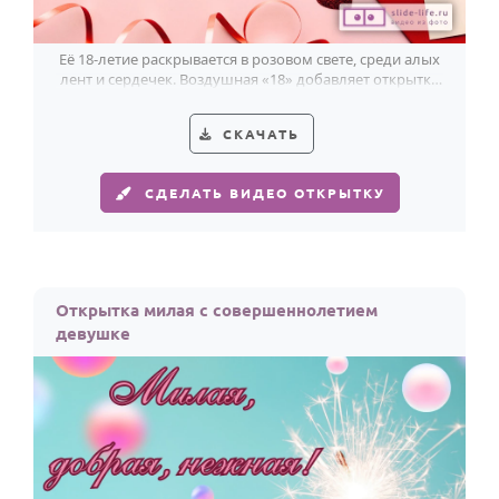
По годам
Её 18-летие раскрывается в розовом свете, среди алых
лент и сердечек. Воздушная «18» добавляет открытке
лёгкий блеск.
СКАЧАТЬ
СДЕЛАТЬ ВИДЕО ОТКРЫТКУ
Открытка милая с совершеннолетием
девушке