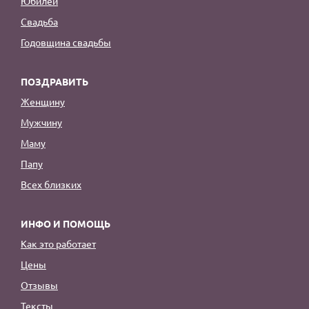
Юбилей
Свадьба
Годовщина свадьбы
ПОЗДРАВИТЬ
Женщину
Мужчину
Маму
Папу
Всех близких
ИНФО И ПОМОЩЬ
Как это работает
Цены
Отзывы
Тексты