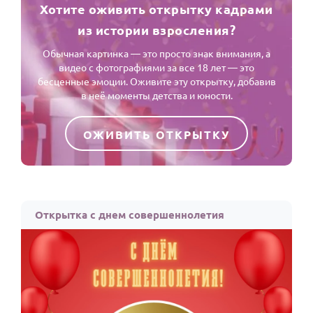
Хотите оживить открытку кадрами
из истории взросления?
Обычная картинка — это просто знак внимания, а
видео с фотографиями за все 18 лет — это
бесценные эмоции. Оживите эту открытку, добавив
в неё моменты детства и юности.
ОЖИВИТЬ ОТКРЫТКУ
Открытка с днем совершеннолетия