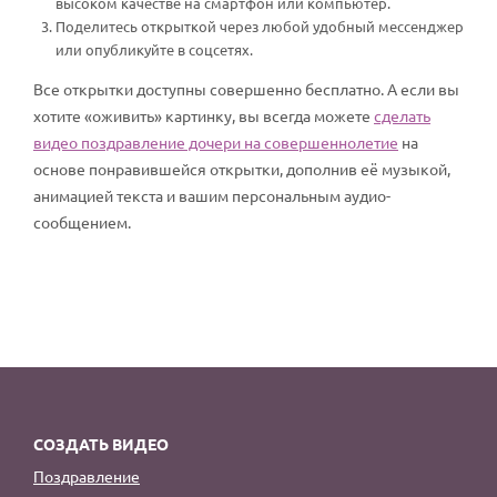
высоком качестве на смартфон или компьютер.
Поделитесь открыткой через любой удобный мессенджер
или опубликуйте в соцсетях.
Все открытки доступны совершенно бесплатно. А если вы
хотите «оживить» картинку, вы всегда можете
сделать
видео поздравление дочери на совершеннолетие
на
основе понравившейся открытки, дополнив её музыкой,
анимацией текста и вашим персональным аудио-
сообщением.
СОЗДАТЬ ВИДЕО
Поздравление