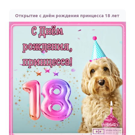
Открытие с днём рождения принцесса 18 лет