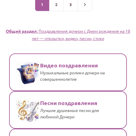
1
2
3
Общий раздел
: Поздравления дочери c Днем рождения на 18
лет — открытки, видео, песни, стихи
Видео поздравления
Музыкальные ролики дочери на
совершеннолетие
Песни поздравления
Лучшие душевные песни для
любимой Дочери