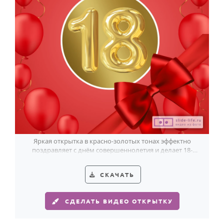
Яркая открытка в красно-золотых тонах эффектно
поздравляет с днём совершеннолетия и делает 18-
летие по-настоящему праздничным.
СКАЧАТЬ
СДЕЛАТЬ ВИДЕО ОТКРЫТКУ