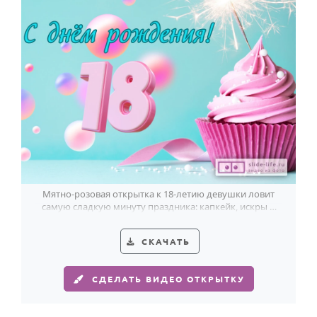
Мятно-розовая открытка к 18-летию девушки ловит
самую сладкую минуту праздника: капкейк, искры и
воздушное настроение.
СКАЧАТЬ
СДЕЛАТЬ ВИДЕО ОТКРЫТКУ