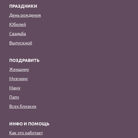
ПРАЗДНИКИ
День рождения
Юбилей
Свадьба
Выпускной
ПОЗДРАВИТЬ
Женщину
Мужчину
Маму
Папу
Всех близких
ИНФО И ПОМОЩЬ
Как это работает