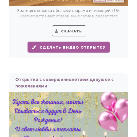
Золотая открытка с белыми шарами и сияющей «18»
красиво встречает совершеннолетие и делает этот
день по-настоящему праздничным.
СКАЧАТЬ
СДЕЛАТЬ ВИДЕО ОТКРЫТКУ
Открытка с совершеннолетием девушке с
пожеланиями