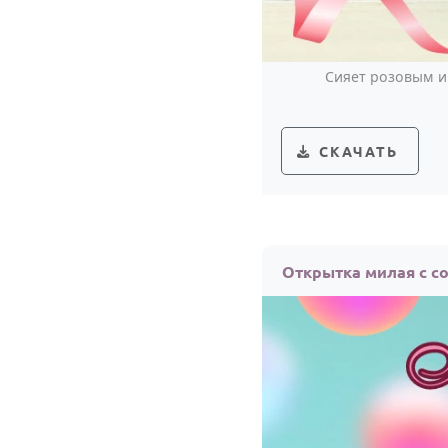
Сияет розовым и
СКАЧАТЬ
Открытка милая с 