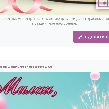
 золотым. Эта открытка к 18-летию девушки дарит красивые по
праздничное настроение.
СДЕЛАТЬ 
совершеннолетием девушке