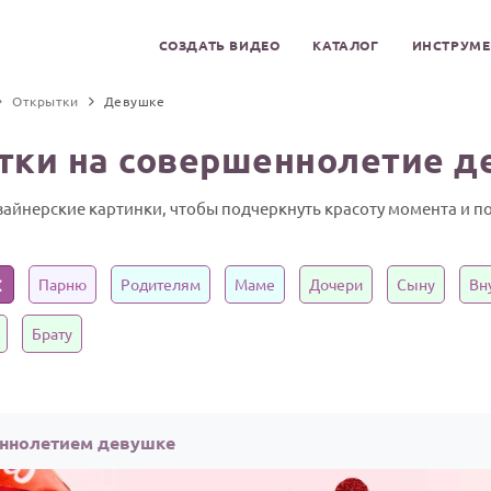
СОЗДАТЬ ВИДЕО
КАТАЛОГ
ИНСТРУМ
Открытки
Девушке
тки на совершеннолетие д
айнерские картинки, чтобы подчеркнуть красоту момента и п
Парню
Родителям
Маме
Дочери
Сыну
Вн
Брату
еннолетием девушке