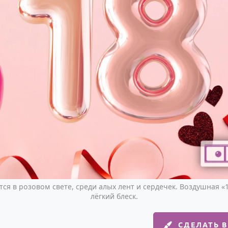
тся в розовом свете, среди алых лент и сердечек. Воздушная «
лёгкий блеск.
СДЕЛАТЬ 