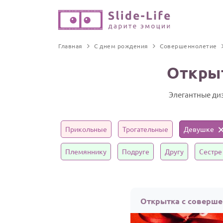
Главная
С днем рождения
Совершеннолетие
Откры
Элегантные диз
Прикольные
Трогательные
Девушке
Племяннику
Подруге
Другу
Сестре
Открытка с соверш