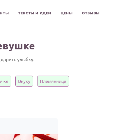
ЕНТЫ
ТЕКСТЫ И ИДЕИ
ЦЕНЫ
ОТЗЫВЫ
евушке
одарить улыбку.
учке
Внуку
Племяннице