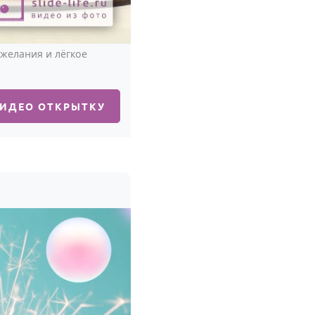
желания и лёгкое
ВИДЕО ОТКРЫТКУ