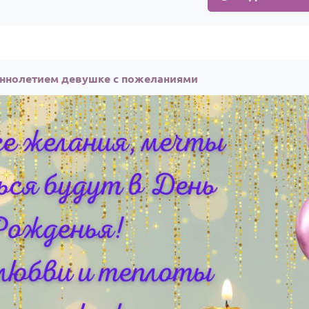
еннолетием девушке с пожеланиями