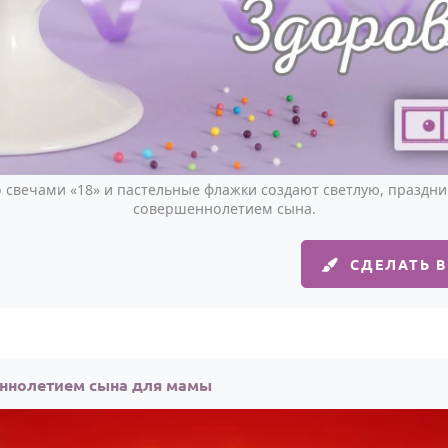
о свечами «18» и пастельные флажки создают светлую, праздни
совершеннолетием сына.
СДЕЛАТЬ 
ннолетием сына для мамы