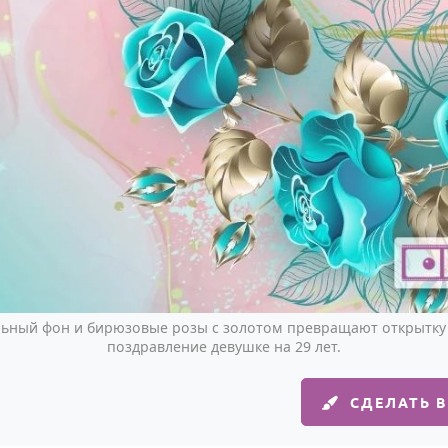
ьный фон и бирюзовые розы с золотом превращают открытку 
поздравление девушке на 29 лет.
СДЕЛАТЬ 