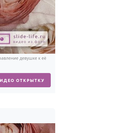
авление девушке к её
ВИДЕО ОТКРЫТКУ