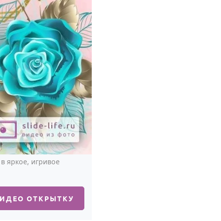
в яркое, игривое
ВИДЕО ОТКРЫТКУ