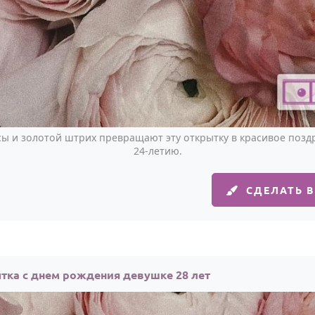
ы и золотой штрих превращают эту открытку в красивое поздр
24-летию.
СДЕЛАТЬ 
тка с днем рождения девушке 28 лет