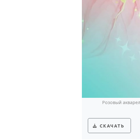
Розовый акварел
СКАЧАТЬ