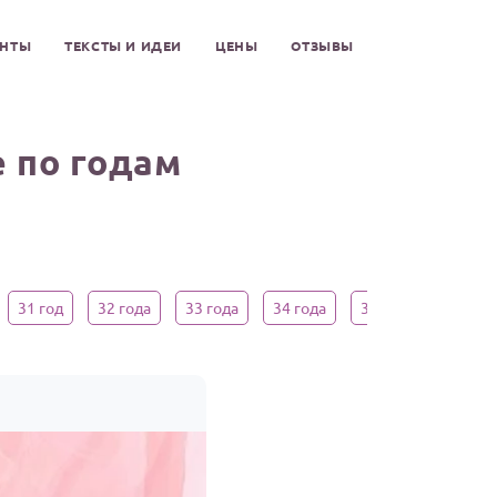
ЕНТЫ
ТЕКСТЫ И ИДЕИ
ЦЕНЫ
ОТЗЫВЫ
 по годам
31 год
32 года
33 года
34 года
35 лет