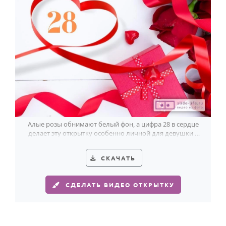
Алые розы обнимают белый фон, а цифра 28 в сердце
делает эту открытку особенно личной для девушки в
день рождения.
СКАЧАТЬ
СДЕЛАТЬ ВИДЕО ОТКРЫТКУ