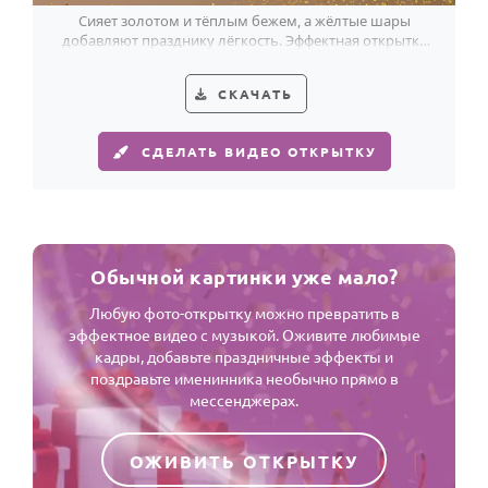
Сияет золотом и тёплым бежем, а жёлтые шары
добавляют празднику лёгкость. Эффектная открытка
девушке на 28 лет.
СКАЧАТЬ
СДЕЛАТЬ ВИДЕО ОТКРЫТКУ
Обычной картинки уже мало?
Любую фото-открытку можно превратить в
эффектное видео с музыкой. Оживите любимые
кадры, добавьте праздничные эффекты и
поздравьте именинника необычно прямо в
мессенджерах.
ОЖИВИТЬ ОТКРЫТКУ