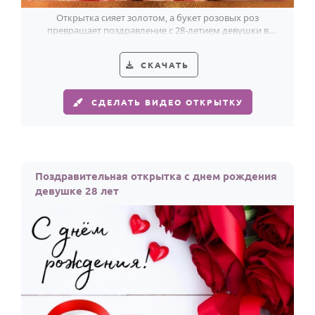
Открытка сияет золотом, а букет розовых роз
превращает поздравление с 28-летием девушки в
светлый и очень тёплый жест.
СКАЧАТЬ
СДЕЛАТЬ ВИДЕО ОТКРЫТКУ
Поздравительная открытка с днем рождения
девушке 28 лет