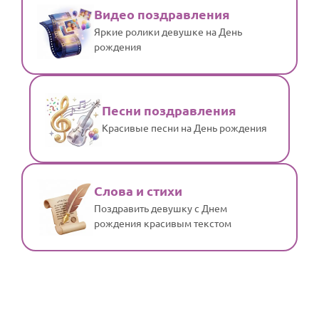
Видео поздравления
Яркие ролики девушке на День
рождения
Песни поздравления
Красивые песни на День рождения
Слова и стихи
Поздравить девушку с Днем
рождения красивым текстом