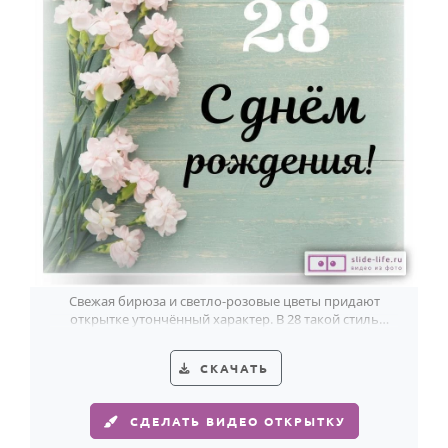
Свежая бирюза и светло-розовые цветы придают
открытке утончённый характер. В 28 такой стиль
особенно к лицу.
СКАЧАТЬ
СДЕЛАТЬ ВИДЕО ОТКРЫТКУ