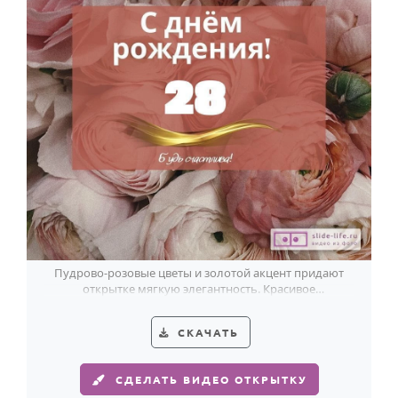
Пудрово-розовые цветы и золотой акцент придают
открытке мягкую элегантность. Красивое
поздравление девушке на 28 лет.
СКАЧАТЬ
СДЕЛАТЬ ВИДЕО ОТКРЫТКУ