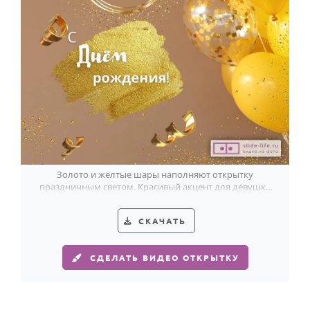
HOT
Выпускной
Календарь праздников
КОМУ
Женщине
Мужчине
Маме
Папе
Золото и жёлтые шары наполняют открытку
праздничным светом. Красивый акцент для девушки
Детям
на её 18-летие.
Все родственники
СКАЧАТЬ
ПЕРСОНАЛЬНЫЕ
СДЕЛАТЬ ВИДЕО ОТКРЫТКУ
Пожелания
По именам