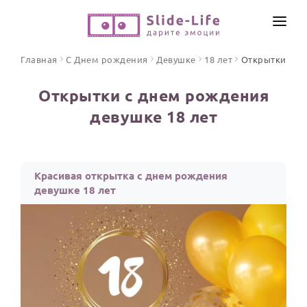
СОЗДАТЬ ВИДЕО
Главная
С Днем рождения
Девушке
18 лет
Открытки
КАТАЛОГ
Открытки с днем рождения
ИНСТРУМЕНТЫ
девушке 18 лет
ПО ФОРМАТУ
ТЕКСТЫ И ИДЕИ
Видео поздравления
Песни поздравления
ЦЕНЫ
Красивая открытка с днем рождения
Открытки
девушке 18 лет
ОТЗЫВЫ
Стихи и тексты
ПРАЗДНИКИ
С Днем рождения
Юбилей
Свадьба