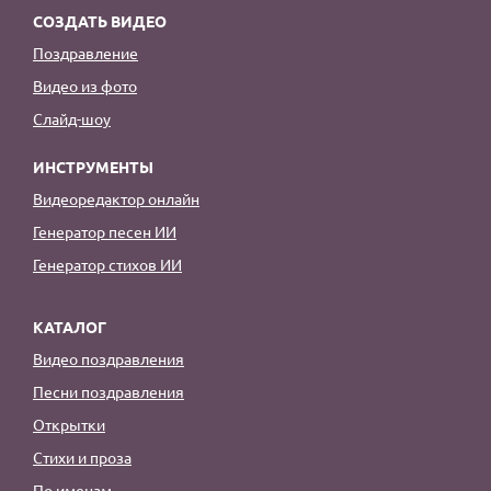
СОЗДАТЬ ВИДЕО
Поздравление
Видео из фото
Слайд-шоу
ИНСТРУМЕНТЫ
Видеоредактор онлайн
Генератор песен ИИ
Генератор стихов ИИ
КАТАЛОГ
Видео поздравления
Песни поздравления
Открытки
Стихи и проза
По именам