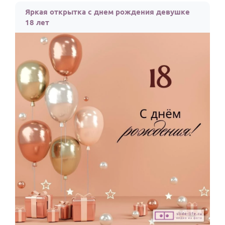
Яркая открытка с днем рождения девушке
18 лет