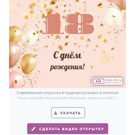
Современная открытка в пудрово-розовых и золотых
тонах красиво подчеркнёт праздник девушки в её 18
лет.
СКАЧАТЬ
СДЕЛАТЬ ВИДЕО ОТКРЫТКУ