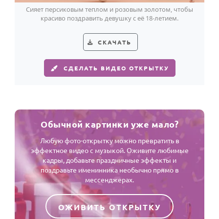
Сияет персиковым теплом и розовым золотом, чтобы
красиво поздравить девушку с её 18-летием.
СКАЧАТЬ
СДЕЛАТЬ ВИДЕО ОТКРЫТКУ
Обычной картинки уже мало?
Любую фото-открытку можно превратить в
эффектное видео с музыкой. Оживите любимые
кадры, добавьте праздничные эффекты и
поздравьте именинника необычно прямо в
мессенджерах.
ОЖИВИТЬ ОТКРЫТКУ