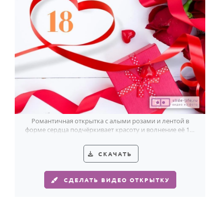
Романтичная открытка с алыми розами и лентой в
форме сердца подчёркивает красоту и волнение её 18-
летия.
СКАЧАТЬ
СДЕЛАТЬ ВИДЕО ОТКРЫТКУ