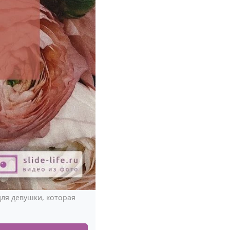
ля девушки, которая