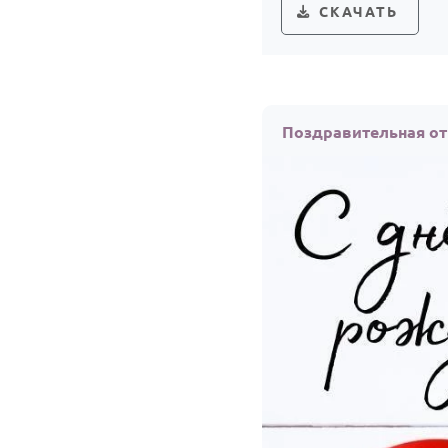
СКАЧАТЬ
Поздравительная от