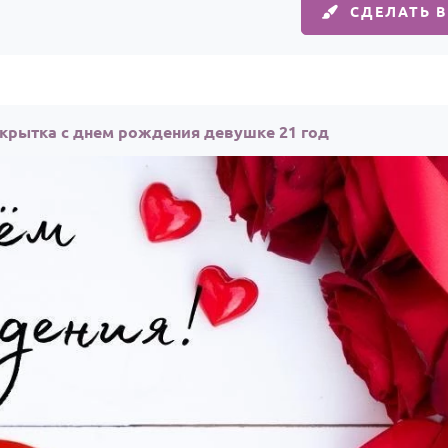
СДЕЛАТЬ 
крытка с днем рождения девушке 21 год