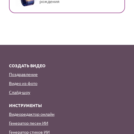
рождения
СОЗДАТЬ ВИДЕО
Поздравление
Видео из фото
Слайд-шоу
ИНСТРУМЕНТЫ
Видеоредактор онлайн
Генератор песен ИИ
Генератор стихов ИИ