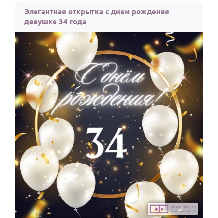
Элегантная открытка с днем рождения
девушке 34 года