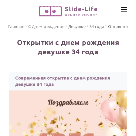
СОЗДАТЬ ВИДЕО
Главная
С Днем рождения
Девушке
34 года
Открытки
КАТАЛОГ
Открытки с днем рождения
ИНСТРУМЕНТЫ
девушке 34 года
ПО ФОРМАТУ
ТЕКСТЫ И ИДЕИ
Видео поздравления
Песни поздравления
ЦЕНЫ
Современная открытка с днем рождения
Открытки
девушке 34 года
ОТЗЫВЫ
Стихи и тексты
ПРАЗДНИКИ
С Днем рождения
Юбилей
Свадьба