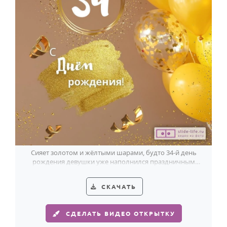
Сияет золотом и жёлтыми шарами, будто 34-й день
рождения девушки уже наполнился праздничным
блеском.
СКАЧАТЬ
СДЕЛАТЬ ВИДЕО ОТКРЫТКУ