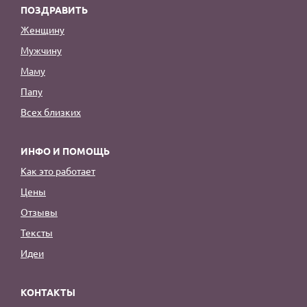
ПОЗДРАВИТЬ
Женщину
Мужчину
Маму
Папу
Всех близких
ИНФО И ПОМОЩЬ
Как это работает
Цены
Отзывы
Тексты
Идеи
КОНТАКТЫ