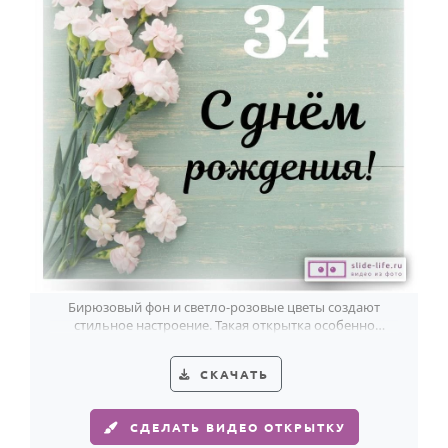
Бирюзовый фон и светло-розовые цветы создают
стильное настроение. Такая открытка особенно
красиво поздравит девушку с 34-летием.
СКАЧАТЬ
СДЕЛАТЬ ВИДЕО ОТКРЫТКУ