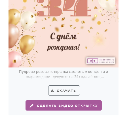
HOT
Выпускной
Календарь праздников
КОМУ
Женщине
Мужчине
Маме
Папе
Пудрово-розовая открытка с золотым конфетти и
шарами дарит девушке на 34 года лёгкое,
Детям
современное настроение праздника.
Все родственники
СКАЧАТЬ
ПЕРСОНАЛЬНЫЕ
СДЕЛАТЬ ВИДЕО ОТКРЫТКУ
Пожелания
По именам