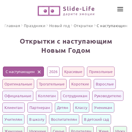
СОЗДАТЬ ВИДЕО
Главная
Праздники
Новый год
Открытки
С наступающим
КАТАЛОГ
Открытки с наступающим
ИНСТРУМЕНТЫ
Новым Годом
ПО ФОРМАТУ
ТЕКСТЫ И ИДЕИ
Видео поздравления
Песни поздравления
ЦЕНЫ
С наступающим
2026
Красивые
Прикольные
Открытки
ОТЗЫВЫ
Оригинальные
Трогательные
Короткие
Взрослые
Стихи и тексты
Официальные
Коллегам
Сотрудникам
Руководителю
ПРАЗДНИКИ
Клиентам
Партнерам
Детям
Классу
Ученикам
С Днем рождения
Учителям
В школу
Воспитателям
В детский сад
Юбилей
Женщине
Мужчине
Семье
Родителям
Жене
Мужу
Свадьба