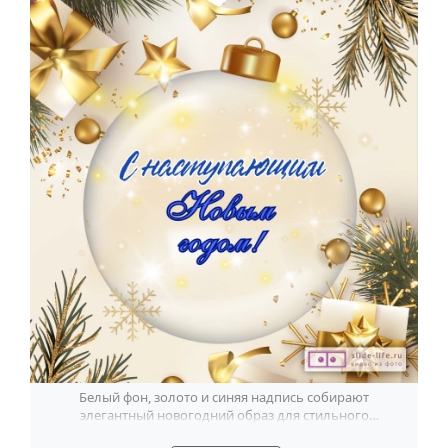
Белый фон, золото и синяя надпись собирают
элегантный новогодний образ для стильного
поздравления с наступающим.