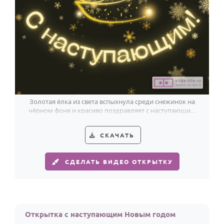
По годам
Золотая ёлка из света вспыхнула среди снежинок на
чёрном фоне и красиво поздравляет с наступающим
Новым годом.
СКАЧАТЬ
СДЕЛАТЬ ВИДЕО ОТКРЫТКУ
Открытка с наступающим Новым годом