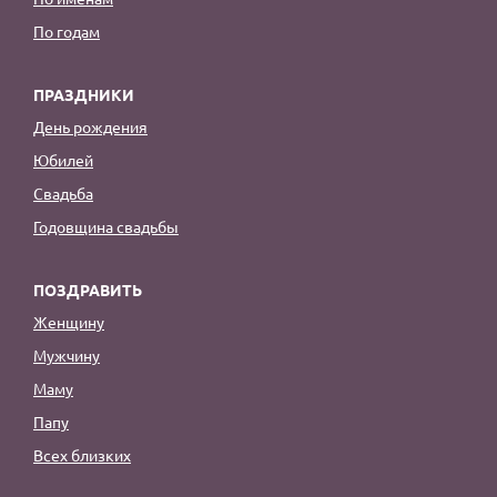
По годам
ПРАЗДНИКИ
День рождения
Юбилей
Свадьба
Годовщина свадьбы
ПОЗДРАВИТЬ
Женщину
Мужчину
Маму
Папу
Всех близких