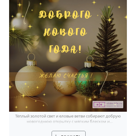
Тёплый золотой свет и еловые ветви собирают добрую
новогоднюю открытку с мягким блеском и
пожеланием счастья.