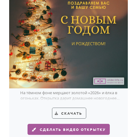
На тёмном фоне мерцают золотой «2026» и ёлка в
огоньках. Открытка дарит домашнее новогоднее
тепло.
СКАЧАТЬ
СДЕЛАТЬ ВИДЕО ОТКРЫТКУ