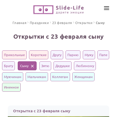
СОЗДАТЬ ВИДЕО
Главная
Праздники
23 февраля
Открытки
Сыну
КАТАЛОГ
Открытки с 23 февраля сыну
ИНСТРУМЕНТЫ
ПО ФОРМАТУ
ТЕКСТЫ И ИДЕИ
Видео поздравления
Прикольные
Короткие
Другу
Парню
Мужу
Папе
Песни поздравления
ЦЕНЫ
Брату
Сыну
Зятю
Дедушке
Любимому
Открытки
ОТЗЫВЫ
Мужчинам
Мальчикам
Коллегам
Женщинам
Стихи и тексты
Именное
ПРАЗДНИКИ
С Днем рождения
Юбилей
Открытка с 23 февраля сыну
Свадьба