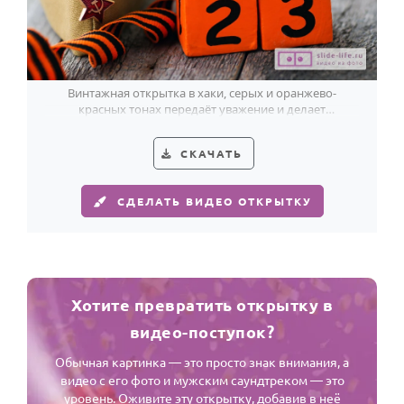
Винтажная открытка в хаки, серых и оранжево-
красных тонах передаёт уважение и делает
поздравление на 23 Февраля особенно личным.
СКАЧАТЬ
СДЕЛАТЬ ВИДЕО ОТКРЫТКУ
Хотите превратить открытку в
видео-поступок?
Обычная картинка — это просто знак внимания, а
видео с его фото и мужским саундтреком — это
уровень. Оживите эту открытку, добавив в неё