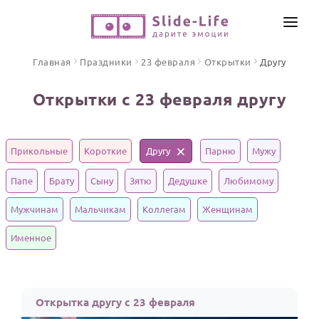
СОЗДАТЬ ВИДЕО
Главная
Праздники
23 февраля
Открытки
Другу
КАТАЛОГ
Открытки с 23 февраля другу
ИНСТРУМЕНТЫ
ПО ФОРМАТУ
ТЕКСТЫ И ИДЕИ
Видео поздравления
Прикольные
Короткие
Другу
Парню
Мужу
Песни поздравления
ЦЕНЫ
Папе
Брату
Сыну
Зятю
Дедушке
Любимому
Открытки
ОТЗЫВЫ
Мужчинам
Мальчикам
Коллегам
Женщинам
Стихи и тексты
Именное
ПРАЗДНИКИ
С Днем рождения
Юбилей
Открытка другу с 23 февраля
Свадьба