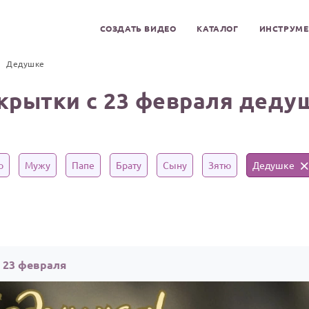
СОЗДАТЬ ВИДЕО
КАТАЛОГ
ИНСТРУМ
Дедушке
крытки с 23 февраля деду
ю
Мужу
Папе
Брату
Сыну
Зятю
Дедушке
 23 февраля