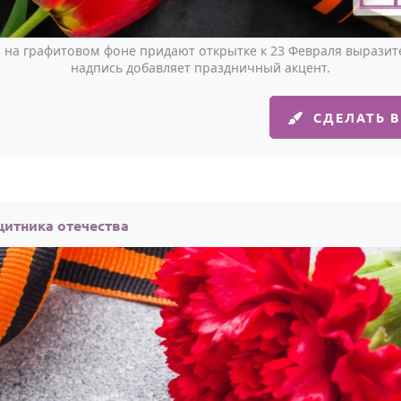
на графитовом фоне придают открытке к 23 Февраля выразите
надпись добавляет праздничный акцент.
СДЕЛАТЬ 
щитника отечества