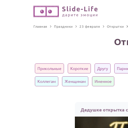
Главная
Праздники
23 февраля
Открытки
От
Прикольные
Короткие
Другу
Парн
Коллегам
Женщинам
Именное
Дедушке открытка с