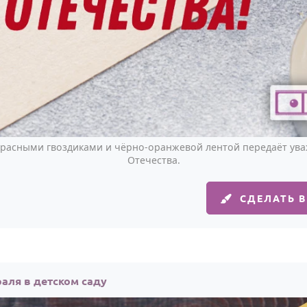
 красными гвоздиками и чёрно-оранжевой лентой передаёт ув
Отечества.
СДЕЛАТЬ 
аля в детском саду