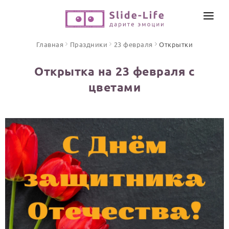
СОЗДАТЬ ВИДЕО
Главная
Праздники
23 февраля
Открытки
КАТАЛОГ
Открытка на 23 февраля с
ИНСТРУМЕНТЫ
цветами
ПО ФОРМАТУ
ТЕКСТЫ И ИДЕИ
Видео поздравления
Песни поздравления
ЦЕНЫ
Открытки
ОТЗЫВЫ
Стихи и тексты
ПРАЗДНИКИ
С Днем рождения
Юбилей
Свадьба