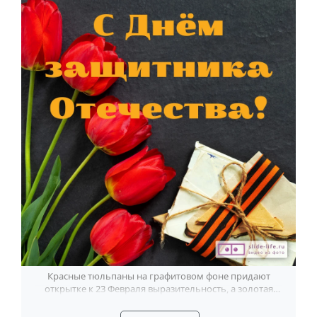
Годовщина свадьбы
Календарь праздников
КОМУ
Женщине
Мужчине
Маме
Папе
Детям
Все родственники
ПЕРСОНАЛЬНЫЕ
Пожелания
Красные тюльпаны на графитовом фоне придают
открытке к 23 Февраля выразительность, а золотая
По именам
надпись добавляет праздничный акцент.