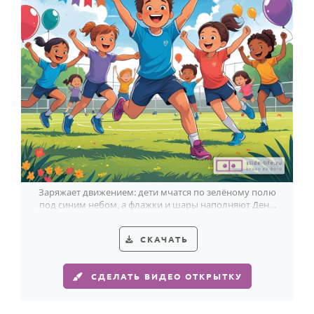
Заряжает движением: дети мчатся по зелёному полю
под синим небом, а флажки и шары наполняют День
физкультурника праздником.
СКАЧАТЬ
СДЕЛАТЬ ВИДЕО ОТКРЫТКУ