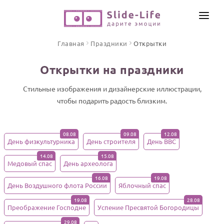
СОЗДАТЬ ВИДЕО
Главная
Праздники
Открытки
КАТАЛОГ
Открытки на праздники
ИНСТРУМЕНТЫ
ПО ФОРМАТУ
Стильные изображения и дизайнерские иллюстрации,
ТЕКСТЫ И ИДЕИ
Видео поздравления
чтобы подарить радость близким.
Песни поздравления
ЦЕНЫ
Открытки
08.08
09.08
12.08
День физкультурника
ОТЗЫВЫ
День строителя
День ВВС
Стихи и тексты
14.08
15.08
Медовый спас
День археолога
ПРАЗДНИКИ
16.08
19.08
День Воздушного флота России
Яблочный спас
С Днем рождения
19.08
28.08
Юбилей
Преображение Господне
Успение Пресвятой Богородицы
29.08
Свадьба