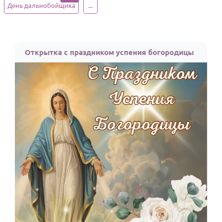
День дальнобойщика
...
Годовщина свадьбы
Календарь праздников
Открытка с праздником успения богородицы
КОМУ
Женщине
Мужчине
Маме
Папе
Детям
Все родственники
ПЕРСОНАЛЬНЫЕ
Пожелания
По именам