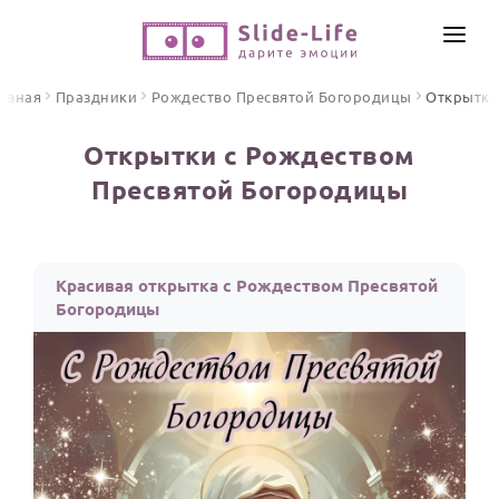
СОЗДАТЬ ВИДЕО
авная
Праздники
Рождество Пресвятой Богородицы
Открытк
КАТАЛОГ
Открытки с Рождеством
ИНСТРУМЕНТЫ
Пресвятой Богородицы
ПО ФОРМАТУ
ТЕКСТЫ И ИДЕИ
Видео поздравления
Песни поздравления
ЦЕНЫ
Красивая открытка с Рождеством Пресвятой
Открытки
Богородицы
ОТЗЫВЫ
Стихи и тексты
ПРАЗДНИКИ
С Днем рождения
Юбилей
Свадьба