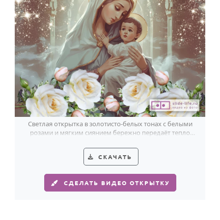
Годовщина свадьбы
Календарь праздников
КОМУ
Женщине
Мужчине
Маме
Папе
Светлая открытка в золотисто-белых тонах с белыми
розами и мягким сиянием бережно передаёт тепло
Детям
Рождества Пресвятой Богородицы.
Все родственники
СКАЧАТЬ
ПЕРСОНАЛЬНЫЕ
СДЕЛАТЬ ВИДЕО ОТКРЫТКУ
Пожелания
По именам