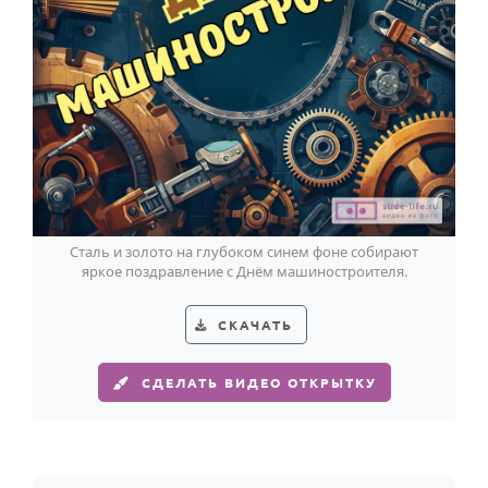
HOT
Выпускной
Календарь праздников
КОМУ
Женщине
Мужчине
Маме
Сталь и золото на глубоком синем фоне собирают
Папе
яркое поздравление с Днём машиностроителя.
Детям
СКАЧАТЬ
Все родственники
СДЕЛАТЬ ВИДЕО ОТКРЫТКУ
ПЕРСОНАЛЬНЫЕ
Пожелания
По именам