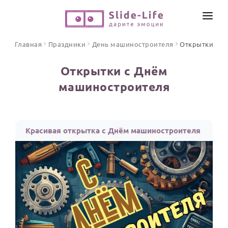
СОЗДАТЬ ВИДЕО
Главная
Праздники
День машиностроителя
Открытки
КАТАЛОГ
Открытки с Днём
ИНСТРУМЕНТЫ
машиностроителя
ПО ФОРМАТУ
ТЕКСТЫ И ИДЕИ
Видео поздравления
Песни поздравления
ЦЕНЫ
Красивая открытка с Днём машиностроителя
Открытки
ОТЗЫВЫ
Стихи и тексты
ПРАЗДНИКИ
С Днем рождения
Юбилей
Свадьба