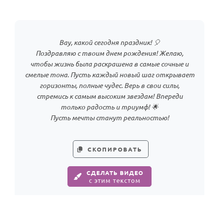
Годовщина свадьбы
Календарь праздников
Вау, какой сегодня праздник! 🎈
Поздравляю с твоим днем рождения! Желаю,
КОМУ
чтобы жизнь была раскрашена в самые сочные и
Женщине
смелые тона. Пусть каждый новый шаг открывает
горизонты, полные чудес. Верь в свои силы,
Мужчине
стремись к самым высоким звездам! Впереди
Маме
только радость и триумф! 🌟
Пусть мечты станут реальностью!
Папе
Детям
СКОПИРОВАТЬ
Все родственники
СДЕЛАТЬ ВИДЕО
ПЕРСОНАЛЬНЫЕ
с этим текстом
Пожелания
По именам