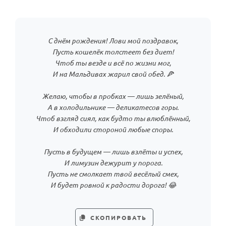
С днём рождения! Лови мой поздравок,
Пусть кошелёк толстеет без диет!
Чтоб ты везде и всё по жизни мог,
И на Мальдивах жарил свой обед. 🍕
Желаю, чтобы в пробках — лишь зелёный,
А в холодильнике — деликатесов горы.
Чтоб взгляд сиял, как будто ты влюблённый,
И обходили стороной любые споры.
Пусть в будущем — лишь взлёты и успех,
И лимузин дежурит у порога.
Пусть не смолкает твой весёлый смех,
И будет ровной к радости дорога! 😂
СКОПИРОВАТЬ