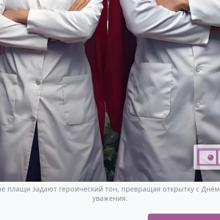
ые плащи задают героический тон, превращая открытку с Днём 
уважения.