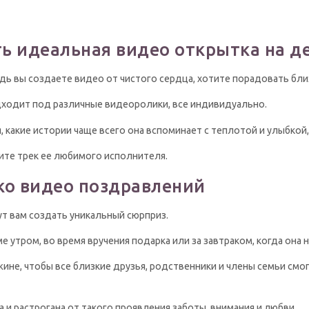
ь идеальная видео открытка на д
дь вы создаете видео от чистого сердца, хотите порадовать бли
дходит под различные видеоролики, все индивидуально.
 какие истории чаще всего она вспоминает с теплотой и улыбкой,
ите трек ее любимого исполнителя.
ко видео поздравлений
ут вам создать уникальный сюрприз.
 утром, во время вручения подарка или за завтраком, когда она 
ине, чтобы все близкие друзья, родственники и члены семьи смо
 и растрогана от такого проявления заботы, внимания и любви.