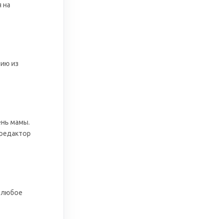
 на
рию из
ень мамы.
 редактор
а любое