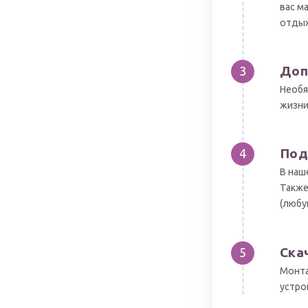
вас м
отдых
Доп
3
Необя
жизни
Под
4
В наш
Также
(любу
Ска
5
Монта
устро