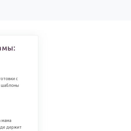
амы:
готовки с
е шаблоны
а мама
 где держит