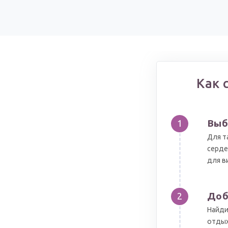
Как 
Выб
1
Для т
серде
для в
Доб
2
Найди
отдых