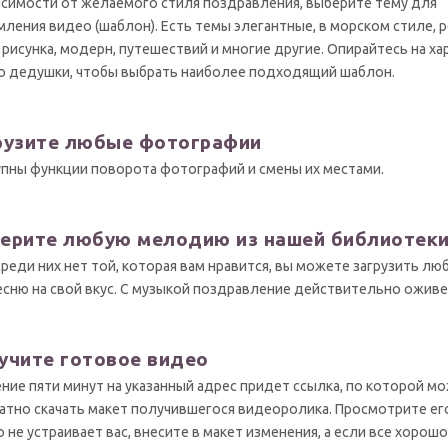
исимости от желаемого стиля поздравления, выберите тему для
ления видео (шаблон). Есть темы элегантные, в морском стиле, р
 рисунка, модерн, путешествий и многие другие. Опирайтесь на ха
о дедушки, чтобы выбрать наиболее подходящий шаблон.
рузите любые фотографии
пны функции поворота фотографий и смены их местами.
ерите любую мелодию из нашей библиотек
среди них нет той, которая вам нравится, вы можете загрузить лю
есню на свой вкус. С музыкой поздравление действительно оживе
учите готовое видео
ение пяти минут на указанный адрес придет ссылка, по которой м
атно скачать макет получившегося видеоролика. Просмотрите его
о не устраивает вас, внесите в макет изменения, а если все хорошо