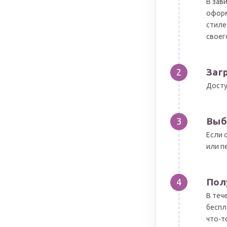
В зав
оформ
стиле
своег
Заг
2
Досту
Выб
3
Если 
или п
Пол
4
В теч
беспл
что-т