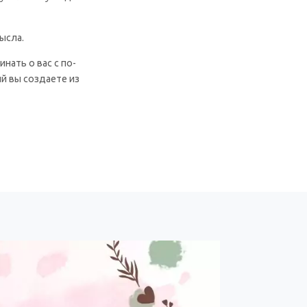
ысла.
нать о вас с по-
й вы создаете из