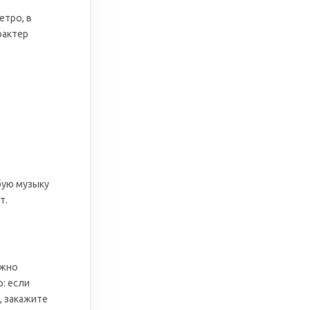
етро, в
рактер
и
бую музыку
т.
ожно
: если
, закажите