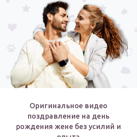
Выпускной
HOT
Календарь праздников
КОМУ
Женщине
Мужчине
Маме
Папе
Детям
Все родственники
Оригинальное видео
ПЕРСОНАЛЬНЫЕ
поздравление на день
Пожелания
рождения жене без усилий и
По именам
опыта