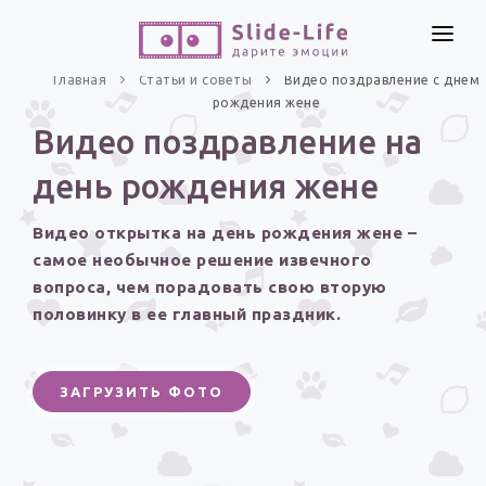
СОЗДАТЬ ВИДЕО
Главная
Статьи и советы
Видео поздравление с днем
рождения жене
КАТАЛОГ
Видео поздравление на
ИНСТРУМЕНТЫ
день рождения жене
ПО ФОРМАТУ
ТЕКСТЫ И ИДЕИ
Видео поздравления
Видео открытка на день рождения жене –
Песни поздравления
ЦЕНЫ
самое необычное решение извечного
Открытки
вопроса, чем порадовать свою вторую
ОТЗЫВЫ
половинку в ее главный праздник.
Стихи и тексты
ПРАЗДНИКИ
ЗАГРУЗИТЬ ФОТО
С Днем рождения
Юбилей
Свадьба