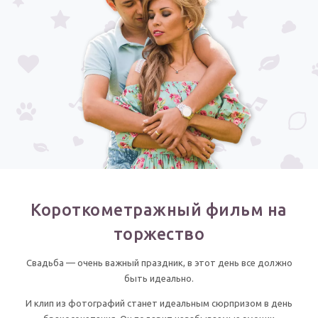
Годовщина свадьбы
Календарь праздников
КОМУ
Женщине
Мужчине
Маме
Папе
Детям
Короткометражный фильм на
Все родственники
торжество
ПЕРСОНАЛЬНЫЕ
Свадьба — очень важный праздник, в этот день все должно
Пожелания
быть идеально.
По именам
И клип из фотографий станет идеальным сюрпризом в день