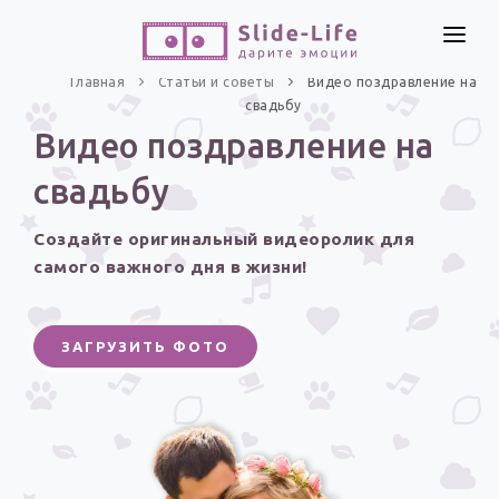
СОЗДАТЬ ВИДЕО
Главная
Статьи и советы
Видео поздравление на
свадьбу
КАТАЛОГ
Видео поздравление на
ИНСТРУМЕНТЫ
свадьбу
ПО ФОРМАТУ
ТЕКСТЫ И ИДЕИ
Видео поздравления
Создайте оригинальный видеоролик для
Песни поздравления
ЦЕНЫ
самого важного дня в жизни!
Открытки
ОТЗЫВЫ
Стихи и тексты
ЗАГРУЗИТЬ ФОТО
ПРАЗДНИКИ
С Днем рождения
Юбилей
Свадьба