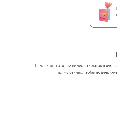
Коллекция готовых видео-открыток в очень
прямо сейчас, чтобы подчеркну
Станислав, с Днем рождения! Именное 