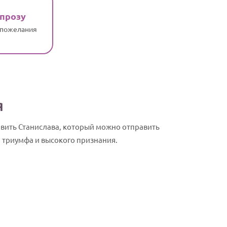
 прозу
 пожелания
я
авить Станислава, который можно отправить
 триумфа и высокого признания.
Станислав, 