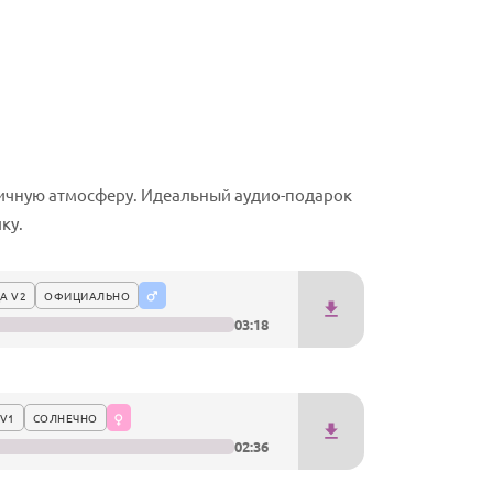
ничную атмосферу. Идеальный аудио-подарок
ку.
А V2
ОФИЦИАЛЬНО
03:18
V1
СОЛНЕЧНО
02:36