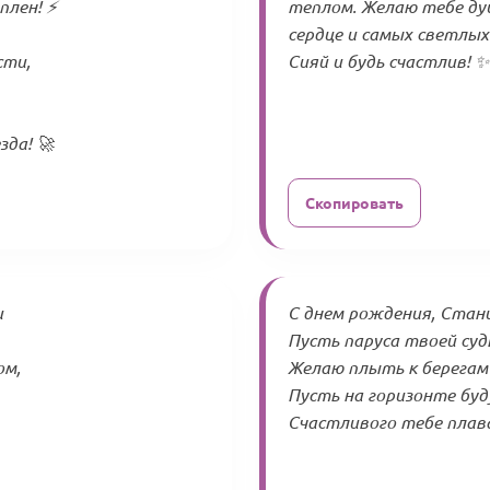
плен! ⚡
теплом. Желаю тебе душ
сердце и самых светлых
сти,
Сияй и будь счастлив! ✨
да! 🚀
Скопировать
и
С днем рождения, Стани
Пусть паруса твоей суд
ом,
Желаю плыть к берегам 
Пусть на горизонте буд
Счастливого тебе плав