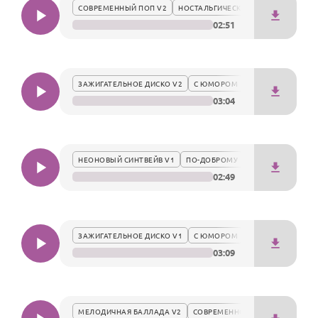
По годам
СОВРЕМЕННЫЙ ПОП V2
НОСТАЛЬГИЧЕСКИ
добрый след в сердце.
02:51
ЗАЖИГАТЕЛЬНОЕ ДИСКО V2
С ЮМОРОМ
03:04
НЕОНОВЫЙ СИНТВЕЙВ V1
ПО-ДОБРОМУ
02:49
ЗАЖИГАТЕЛЬНОЕ ДИСКО V1
С ЮМОРОМ
03:09
МЕЛОДИЧНАЯ БАЛЛАДА V2
СОВРЕМЕННО