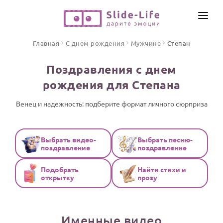
СОЗДАТЬ ВИДЕО
Главная
С днем рождения
Мужчине
Степан
КАТАЛОГ
Поздравления с днем
ИНСТРУМЕНТЫ
рождения для Степана
ПО ФОРМАТУ
ТЕКСТЫ И ИДЕИ
Видео поздравления
Венец и надежность: подберите формат личного сюрприза
Песни поздравления
ЦЕНЫ
Открытки
Выбрать видео-
Выбрать песню-
ОТЗЫВЫ
поздравление
поздравление
Стихи и тексты
Подобрать
Найти стихи и
ПРАЗДНИКИ
открытку
прозу
С Днем рождения
Юбилей
Именные видео
Свадьба