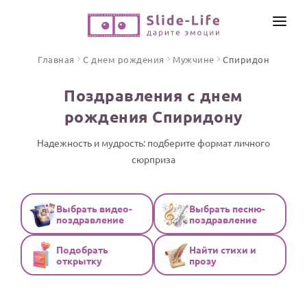
СОЗДАТЬ ВИДЕО
Главная
С днем рождения
Мужчине
Спиридон
КАТАЛОГ
Поздравления с днем
ИНСТРУМЕНТЫ
рождения Спиридону
ПО ФОРМАТУ
ТЕКСТЫ И ИДЕИ
Видео поздравления
Надежность и мудрость: подберите формат личного
сюрприза
Песни поздравления
ЦЕНЫ
Открытки
ОТЗЫВЫ
Стихи и тексты
Выбрать видео-
Выбрать песню-
поздравление
поздравление
ПРАЗДНИКИ
Подобрать
Найти стихи и
С Днем рождения
открытку
прозу
Юбилей
Свадьба