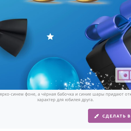
а ярко-синем фоне, а чёрная бабочка и синие шары придают о
характер для юбилея друга.
СДЕЛАТЬ 