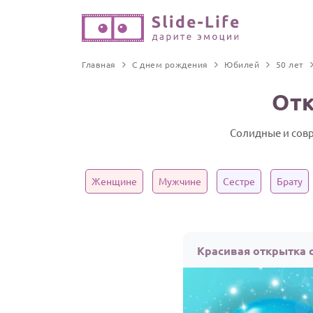
Главная
С днем рождения
Юбилей
50 лет
Отк
Солидные и совр
Женщине
Мужчине
Сестре
Брату
Красивая открытка с