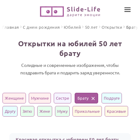
СОЗДАТЬ ВИДЕО
Главная
С днем рождения
Юбилей
50 лет
Открытки
Брату
КАТАЛОГ
Открытки на юбилей 50 лет
ИНСТРУМЕНТЫ
брату
ПО ФОРМАТУ
ТЕКСТЫ И ИДЕИ
Видео поздравления
Солидные и современные изображения, чтобы
поздравить брата и подарить заряд уверенности.
Песни поздравления
ЦЕНЫ
Открытки
ОТЗЫВЫ
Стихи и тексты
Женщине
Мужчине
Сестре
Брату
Подруге
ПРАЗДНИКИ
Другу
Зятю
Жене
Мужу
Прикольные
Красивые
С Днем рождения
Юбилей
Красивая открытка с юбилеем 50 лет брату
Свадьба