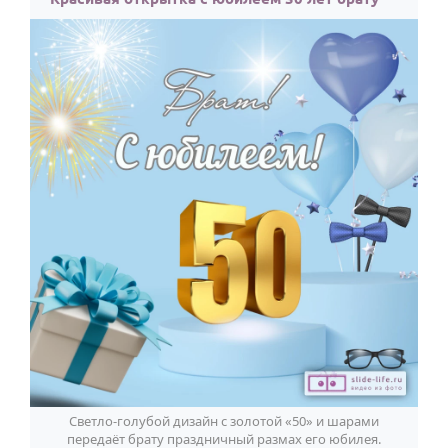
Годовщина свадьбы
Календарь праздников
КОМУ
Женщине
Мужчине
Маме
Папе
Детям
Все родственники
ПЕРСОНАЛЬНЫЕ
Пожелания
Светло-голубой дизайн с золотой «50» и шарами
По именам
передаёт брату праздничный размах его юбилея.