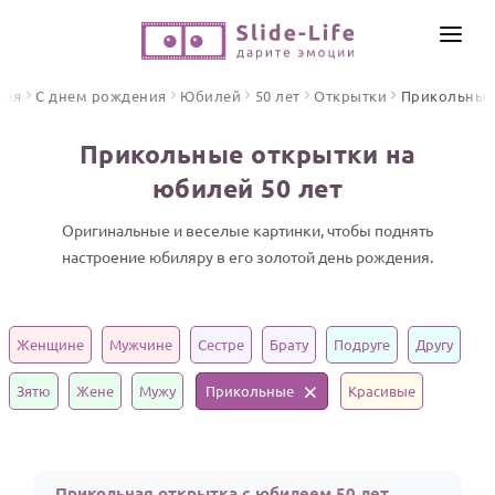
СОЗДАТЬ ВИДЕО
ная
С днем рождения
Юбилей
50 лет
Открытки
Прикольные
КАТАЛОГ
Прикольные открытки на
ИНСТРУМЕНТЫ
юбилей 50 лет
ПО ФОРМАТУ
ТЕКСТЫ И ИДЕИ
Видео поздравления
Оригинальные и веселые картинки, чтобы поднять
настроение юбиляру в его золотой день рождения.
Песни поздравления
ЦЕНЫ
Открытки
ОТЗЫВЫ
Стихи и тексты
Женщине
Мужчине
Сестре
Брату
Подруге
Другу
ПРАЗДНИКИ
Зятю
Жене
Мужу
Прикольные
Красивые
С Днем рождения
Юбилей
Прикольная открытка с юбилеем 50 лет
Свадьба