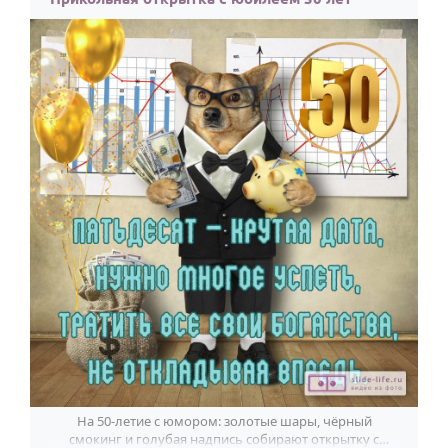
Годовщина свадьбы
Календарь праздников
КОМУ
Женщине
Мужчине
Маме
Папе
Детям
Все родственники
ПЕРСОНАЛЬНЫЕ
Пожелания
На 50-летие с юмором: золотые шары, чёрный
По именам
смокинг и голубая надпись собирают открытку с