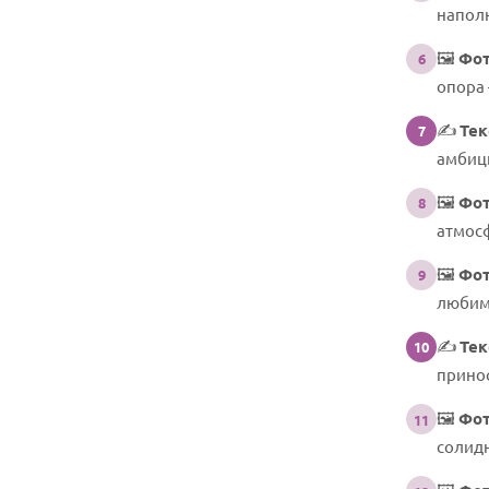
напол
🖼️
Фот
6
опора 
✍️
Тек
7
амбици
🖼️
Фот
8
атмос
🖼️
Фот
9
любим
✍️
Тек
10
принос
🖼️
Фот
11
солидн