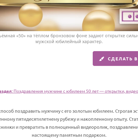
бъёмная «50» на тёплом бронзовом фоне задают открытке силь
мужской юбилейный характер.
СДЕЛАТЬ 
аздел
: Поздравления мужчине с юбилеем 50 лет — открытки, видео,
пособ поздравить мужчину с его золотым юбилеем. Строгая э
денному пятидесятилетнему рубежу и накопленному опыту. Ста
снимки и превратить в полноценный видеоролик, поздравление
настоящему памятным подарком.