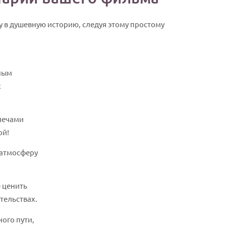
 в душевную историю, следуя этому простому
пным
х
плечами
ой!
 атмосферу
е ценить
тельствах.
ного пути,