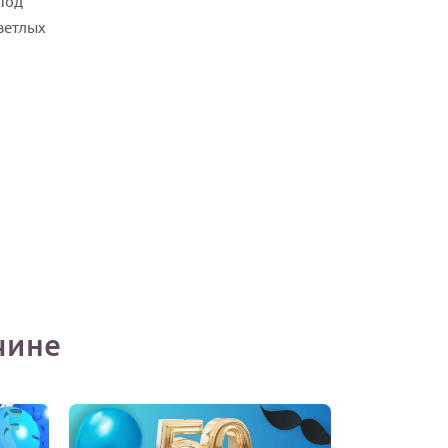
под
ветлых
чине