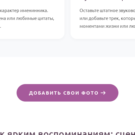
характер именинника.
Оставьте штатное звуков
ена или любимые цитаты,
или добавьте трек, кото
.
моментами жизни или л
ДОБАВИТЬ СВОИ ФОТО
 к ярким воспоминаниям: сце