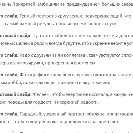
ненный энергией, амбициями и предвкушением больших свер
о слайд
: Теплый портрет в кругу семьи, подчеркивающий, что
— самый важный результат большого жизненного пути.
стовый слайд
: Пусть этот юбилей станет точкой отсчета для н
озных целей, а рядом всегда будут те, кто искренне верит в ус
о слайд
: Кадр с друзьями или коллегами, где чувствуется спло
фера взаимовыручки, проверенная временем.
о слайд
: Фотография из недавнего путешествия или за заняти
ым хобби, показывающая гармонию и вкус к жизни.
стовый слайд
: Желаем, чтобы энергия не иссякала, а каждый
ил поводы для гордости и искренней радости.
о слайд
: Парадный, уверенный портрет юбиляра, олицетвор
ость, статус и внутреннюю силу человека в расцвете лет.