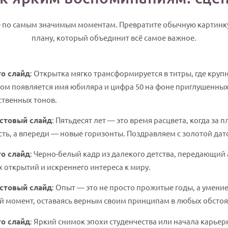
 по самым значимым моментам. Превратите обычную картинку
плану, который объединит всё самое важное.
о слайд
: Открытка мягко трансформируется в титры, где кру
ом появляется имя юбиляра и цифра 50 на фоне приглушенны
твенных тонов.
стовый слайд
: Пятьдесят лет — это время расцвета, когда за 
ть, а впереди — новые горизонты. Поздравляем с золотой дат
о слайд
: Черно-белый кадр из далекого детства, передающий
 открытий и искреннего интереса к миру.
стовый слайд
: Опыт — это не просто прожитые годы, а умени
 момент, оставаясь верным своим принципам в любых обстоя
о слайд
: Яркий снимок эпохи студенчества или начала карьер