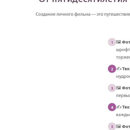
Создание личного фильма — это путешествие
🖼️
Фот
1
шрифт
торжес
✍️
Тек
2
мудрос
🖼️
Фот
3
первых
✍️
Тек
4
каждый
🖼️
Фот
5