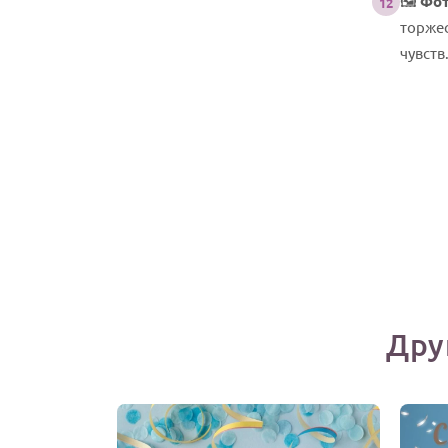
🖼️
Фот
12
торжес
чувств
Дру