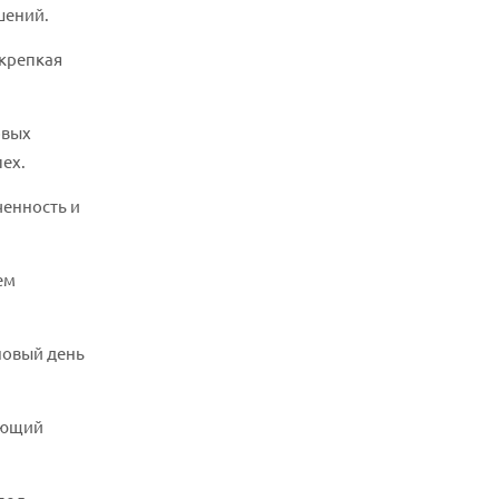
шений.
 крепкая
овых
пех.
ченность и
ем
 новый день
яющий