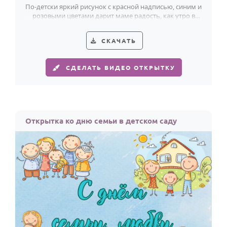
По годам
По-детски яркий рисунок с красной надписью, синим и
розовыми цветами дарит маме радость, как утро в
детском саду.
СКАЧАТЬ
СДЕЛАТЬ ВИДЕО ОТКРЫТКУ
Открытка ко дню семьи в детском саду