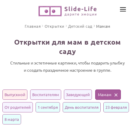
СОЗДАТЬ ВИДЕО
Главная
Открытки
Детский сад
Мамам
КАТАЛОГ
Открытки для мам в детском
ИНСТРУМЕНТЫ
саду
ПО ФОРМАТУ
ТЕКСТЫ И ИДЕИ
Видео поздравления
Стильные и эстетичные картинки, чтобы подарить улыбку
и создать праздничное настроение в группе.
Песни поздравления
ЦЕНЫ
Открытки
ОТЗЫВЫ
Стихи и тексты
Выпускной
Воспитателям
Заведующей
Мамам
ПРАЗДНИКИ
От родителей
1 сентября
День воспитателя
23 февраля
С Днем рождения
8 марта
Юбилей
Свадьба