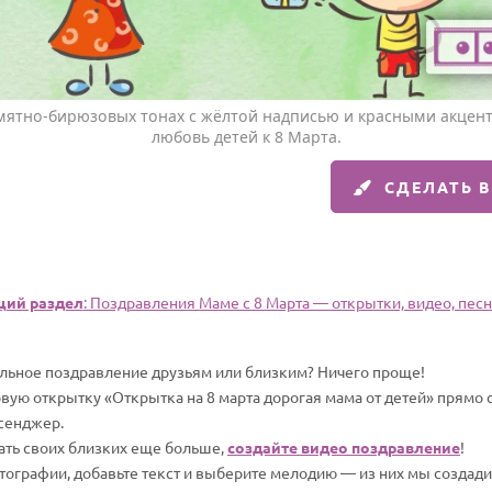
 мятно-бирюзовых тонах с жёлтой надписью и красными акцен
любовь детей к 8 Марта.
СДЕЛАТЬ 
ий раздел
: Поздравления Маме с 8 Марта — открытки, видео, песн
альное поздравление друзьям или близким? Ничего проще!
вую открытку «Открытка на 8 марта дорогая мама от детей» прямо с
сенджер.
вать своих близких еще больше,
создайте видео поздравление
!
отографии, добавьте текст и выберите мелодию — из них мы создад