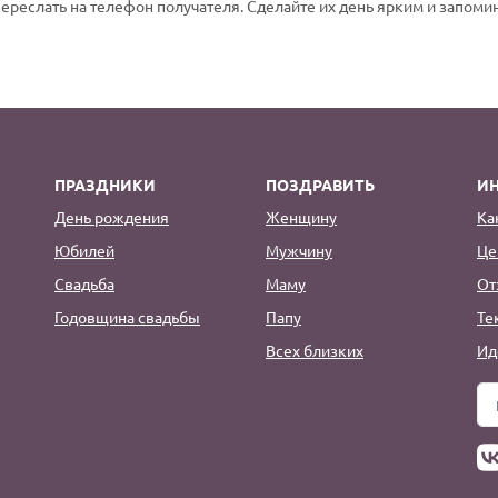
переслать на телефон получателя. Сделайте их день ярким и запом
ПРАЗДНИКИ
ПОЗДРАВИТЬ
И
День рождения
Женщину
Ка
Юбилей
Мужчину
Це
Свадьба
Маму
От
Годовщина свадьбы
Папу
Те
Всех близких
Ид