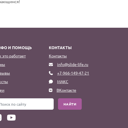
инающимся!
НФО И ПОМОЩЬ
КОНТАКТЫ
к это работает
Контакты
ны
info@slide-life.ru
зывы
+7-966-149-47-21
ксты
МАКС
еи
ВКонтакте
НАЙТИ