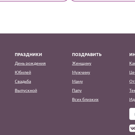
ПРАЗДНИКИ
ПОЗДРАВИТЬ
И
День рождения
Женщину
Ка
Юбилей
Мужчину
Це
Свадьба
Маму
От
Выпускной
Папу
Те
Всех близких
Ид