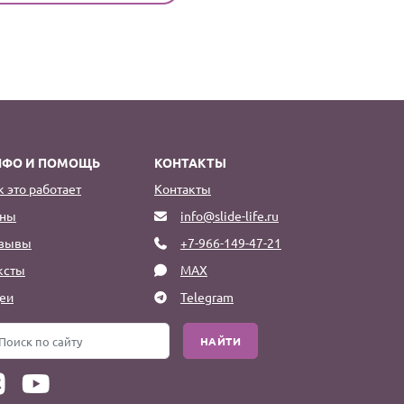
НФО И ПОМОЩЬ
КОНТАКТЫ
к это работает
Контакты
ны
info@slide-life.ru
зывы
+7-966-149-47-21
ксты
MAX
еи
Telegram
НАЙТИ