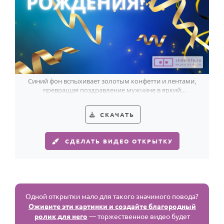
Синий фон вспыхивает золотым конфетти и лентами,
превращая поздравление мужчине в яркий
праздничный жест для WhatsApp.
СКАЧАТЬ
СДЕЛАТЬ ВИДЕО ОТКРЫТКУ
Одной открытки мало для такого значимого повода?
Оживите эти картинки и создайте благородный
ролик для него
— торжественное видео будет