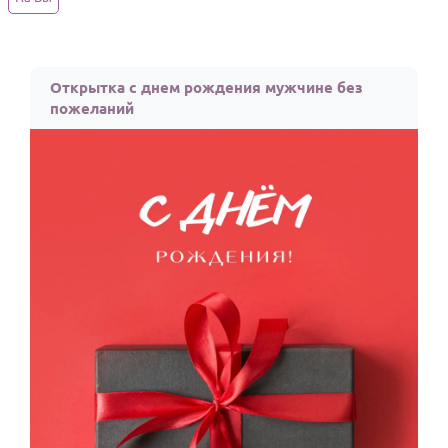
Годовщина свадьбы
Календарь праздников
Открытка с днем рождения мужчине без
пожеланий
КОМУ
Женщине
Мужчине
Маме
Папе
Детям
Все родственники
ПЕРСОНАЛЬНЫЕ
Пожелания
По именам