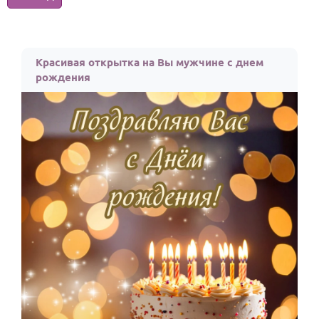
Годовщина свадьбы
Календарь праздников
Красивая открытка на Вы мужчине с днем
рождения
КОМУ
Женщине
Мужчине
Маме
Папе
Детям
Все родственники
ПЕРСОНАЛЬНЫЕ
Пожелания
По именам