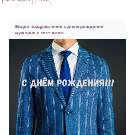
Годовщина свадьбы
Календарь праздников
Видео поздравление с днём рождения
мужчине с костюмом
КОМУ
Женщине
Мужчине
Маме
Папе
Детям
Все родственники
ПЕРСОНАЛЬНЫЕ
Пожелания
По именам