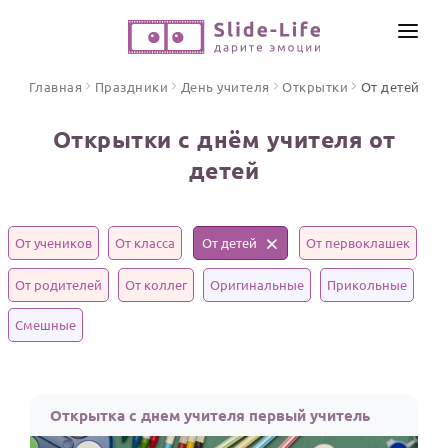
СОЗДАТЬ ВИДЕО
Главная
Праздники
День учителя
Открытки
От детей
КАТАЛОГ
Открытки с днём учителя от
ИНСТРУМЕНТЫ
детей
ПО ФОРМАТУ
ТЕКСТЫ И ИДЕИ
Видео поздравления
Песни поздравления
ЦЕНЫ
От учеников
От класса
От детей
От первоклашек
Открытки
ОТЗЫВЫ
От родителей
От коллег
Оригинальные
Прикольные
Стихи и тексты
Смешные
ПРАЗДНИКИ
С Днем рождения
Юбилей
Открытка с днем учителя первый учитель
Свадьба