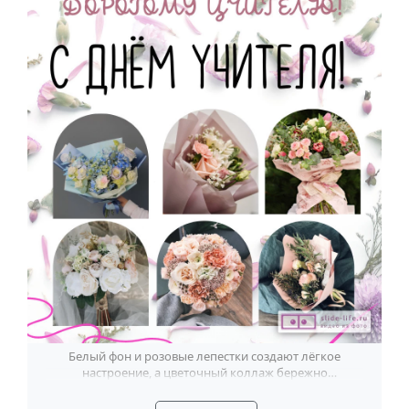
Годовщина свадьбы
Календарь праздников
КОМУ
Женщине
Мужчине
Маме
Папе
Детям
Все родственники
ПЕРСОНАЛЬНЫЕ
Пожелания
Белый фон и розовые лепестки создают лёгкое
настроение, а цветочный коллаж бережно
По именам
поздравляет дорогого учителя.