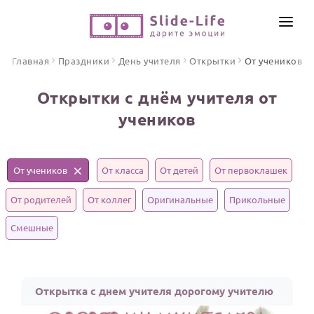
СОЗДАТЬ ВИДЕО
Главная
Праздники
День учителя
Открытки
От учеников
КАТАЛОГ
Открытки с днём учителя от
ИНСТРУМЕНТЫ
учеников
ПО ФОРМАТУ
ТЕКСТЫ И ИДЕИ
Видео поздравления
Песни поздравления
ЦЕНЫ
От учеников
От класса
От детей
От первоклашек
Открытки
ОТЗЫВЫ
От родителей
От коллег
Оригинальные
Прикольные
Стихи и тексты
Смешные
ПРАЗДНИКИ
С Днем рождения
Юбилей
Открытка с днем учителя дорогому учителю
Свадьба