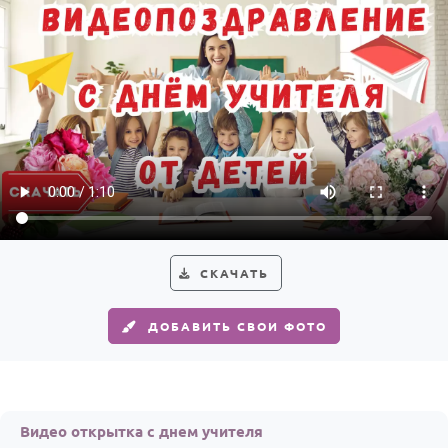
Годовщина свадьбы
Календарь праздников
КОМУ
Женщине
Мужчине
Маме
Папе
СКАЧАТЬ
Детям
Все родственники
ДОБАВИТЬ СВОИ ФОТО
ПЕРСОНАЛЬНЫЕ
Пожелания
По именам
Видео открытка с днем учителя