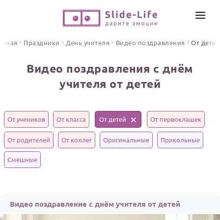
СОЗДАТЬ ВИДЕО
авная
Праздники
День учителя
Видео поздравления
От детей
КАТАЛОГ
Видео поздравления с днём
ИНСТРУМЕНТЫ
учителя от детей
ПО ФОРМАТУ
ТЕКСТЫ И ИДЕИ
Видео поздравления
Песни поздравления
ЦЕНЫ
От учеников
От класса
От детей
От первоклашек
Открытки
ОТЗЫВЫ
От родителей
От коллег
Оригинальные
Прикольные
Стихи и тексты
Смешные
ПРАЗДНИКИ
С Днем рождения
Юбилей
Видео поздравление с днём учителя от детей
Свадьба