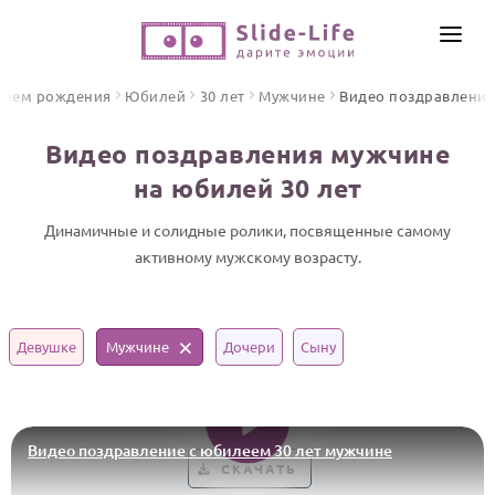
СОЗДАТЬ ВИДЕО
днем рождения
Юбилей
30 лет
Мужчине
Видео поздравления
КАТАЛОГ
Видео поздравления мужчине
ИНСТРУМЕНТЫ
на юбилей 30 лет
ПО ФОРМАТУ
ТЕКСТЫ И ИДЕИ
Видео поздравления
Динамичные и солидные ролики, посвященные самому
активному мужскому возрасту.
Песни поздравления
ЦЕНЫ
Открытки
ОТЗЫВЫ
Стихи и тексты
Девушке
Мужчине
Дочери
Сыну
ПРАЗДНИКИ
С Днем рождения
Видео поздравление с юбилеем 30 лет мужчине
Юбилей
СКАЧАТЬ
Свадьба