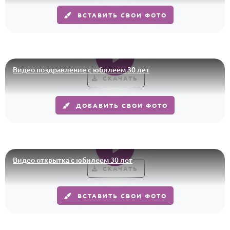
ВСТАВИТЬ СВОИ ФОТО
Годовщина свадьбы
Календарь праздников
КОМУ
Видео поздравление с юбилеем 30 лет
Женщине
СКАЧАТЬ
Мужчине
ДОБАВИТЬ СВОИ ФОТО
Маме
Папе
Детям
Все родственники
Видео открытка с юбилеем 30 лет
СКАЧАТЬ
ПЕРСОНАЛЬНЫЕ
ВСТАВИТЬ СВОИ ФОТО
Пожелания
По именам