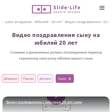
СОЗДАТЬ ВИДЕО
С днем рождения
Юбилей
20 лет
Видео поздравления
Сыну
КАТАЛОГ
Видео поздравления сыну на
ИНСТРУМЕНТЫ
юбилей 20 лет
ПО ФОРМАТУ
ТЕКСТЫ И ИДЕИ
Видео поздравления
Сильные и динамичные ролики, посвященные первому
серьезному мужскому юбилею вашего сына.
Песни поздравления
ЦЕНЫ
Открытки
ОТЗЫВЫ
Стихи и тексты
Девушке
Парню
Дочери
Сыну
ПРАЗДНИКИ
С Днем рождения
Видео поздравление с юбилеем 20 лет сыну
Юбилей
СКАЧАТЬ
Свадьба