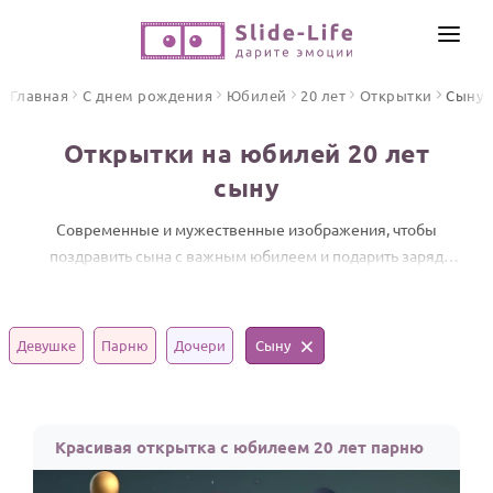
СОЗДАТЬ ВИДЕО
Главная
С днем рождения
Юбилей
20 лет
Открытки
Сыну
КАТАЛОГ
Открытки на юбилей 20 лет
ИНСТРУМЕНТЫ
сыну
ПО ФОРМАТУ
ТЕКСТЫ И ИДЕИ
Видео поздравления
Современные и мужественные изображения, чтобы
поздравить сына с важным юбилеем и подарить заряд
Песни поздравления
ЦЕНЫ
уверенности.
Открытки
ОТЗЫВЫ
Стихи и тексты
Девушке
Парню
Дочери
Сыну
ПРАЗДНИКИ
С Днем рождения
Красивая открытка с юбилеем 20 лет парню
Юбилей
Свадьба