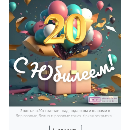
Годовщина свадьбы
Календарь праздников
КОМУ
Женщине
Мужчине
Маме
Папе
Детям
Все родственники
ПЕРСОНАЛЬНЫЕ
Золотая «20» взлетает над подарком и шарами в
Пожелания
бирюзовых, белых и розовых тонах. Яркая открытка к
20-летию парня.
По именам