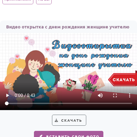
Годовщина свадьбы
Календарь праздников
Видео открытка с днем рождения женщине учителю
КОМУ
Женщине
Мужчине
Маме
Папе
Детям
Все родственники
ПЕРСОНАЛЬНЫЕ
Пожелания
СКАЧАТЬ
По именам
ВСТАВИТЬ СВОИ ФОТО