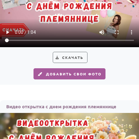
Годовщина свадьбы
Календарь праздников
КОМУ
Женщине
Мужчине
СКАЧАТЬ
Маме
ДОБАВИТЬ СВОИ ФОТО
Папе
Детям
Все родственники
Видео открытка с днем рождения племяннице
ПЕРСОНАЛЬНЫЕ
Пожелания
По именам