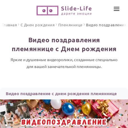
СОЗДАТЬ ВИДЕО
Главная
С Днем рождения
Племяннице
Видео поздравления
КАТАЛОГ
Видео поздравления
ИНСТРУМЕНТЫ
племяннице с Днем рождения
ПО ФОРМАТУ
ТЕКСТЫ И ИДЕИ
Видео поздравления
Яркие и душевные видеоролики, созданные специально
для вашей замечательной племянницы.
Песни поздравления
ЦЕНЫ
Открытки
ОТЗЫВЫ
Стихи и тексты
Видео поздравление с днем рождения племяннице
ПРАЗДНИКИ
С Днем рождения
Юбилей
Свадьба