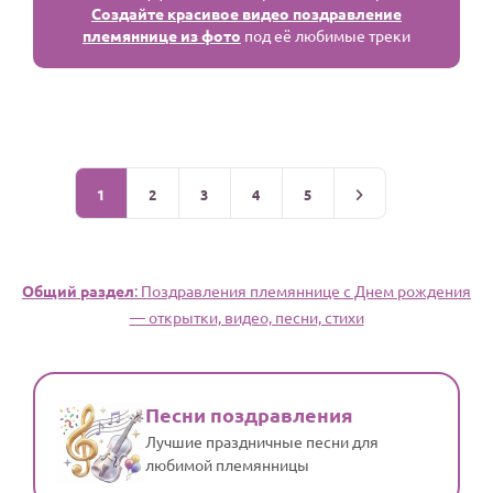
Создайте красивое видео поздравление
племяннице из фото
под её любимые треки
1
2
3
4
5
Общий раздел
: Поздравления племяннице с Днем рождения
— открытки, видео, песни, стихи
Песни поздравления
Лучшие праздничные песни для
любимой племянницы